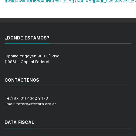
fbclid=IwAR0H6hoAJNCPxrPBOegYKoPiXeqpydE_tQbQJNv6lEj8
¿DONDE ESTAMOS?
Hipólito Yrigoyen 900 3º Piso
(1086) – Capital Federal
CONTÁCTENOS
Tel/Fax: 011 4342 9473
Email: fefara@fefara.org.ar
DATA FISCAL