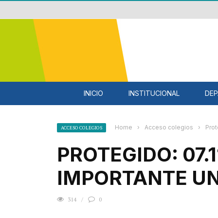
INICIO
INSTITUCIONAL
DEP
Home
›
Acceso colegios
›
Prot
ACCESO COLEGIOS
PROTEGIDO: 07.1
IMPORTANTE U
314
0