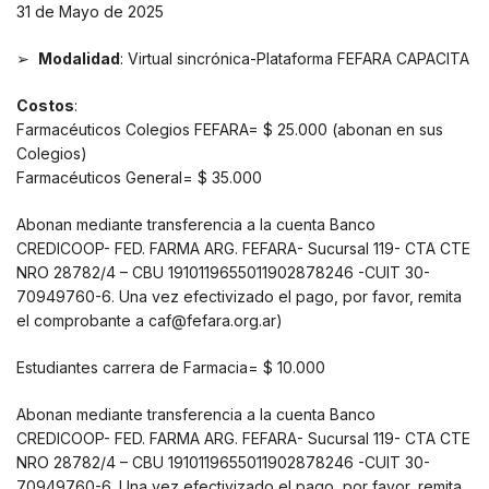
31 de Mayo de 2025
➢
Modalidad
: Virtual sincrónica-Plataforma FEFARA CAPACITA
Costos
:
Farmacéuticos Colegios FEFARA= $ 25.000
(abonan en sus
Colegios)
Farmacéuticos General= $ 35.000
Abonan mediante transferencia a
la cuenta Banco
CREDICOOP- FED. FARMA ARG. FEFARA- Sucursal 119- CTA CTE
NRO 28782/4 – CBU 1910119655011902878246 -CUIT 30-
70949760-6.
Una vez efectivizado el pago, por favor, remita
el comprobante a caf@fefara.org.ar)
Estudiantes carrera de Farmacia= $ 10.000
Abonan mediante transferencia a
la cuenta Banco
CREDICOOP- FED. FARMA ARG. FEFARA- Sucursal 119- CTA CTE
NRO 28782/4 – CBU 1910119655011902878246 -CUIT 30-
70949760-6.
Una vez efectivizado el pago, por favor, remita