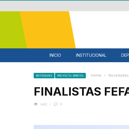
INICIO
INSTITUCIONAL
DEP
Home
›
Novedades
NOVEDADES
PROYECTA-INNOVA
FINALISTAS FE
1412
0