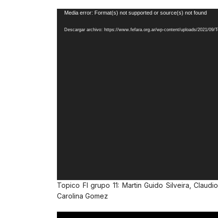
Reproductor
Media error: Format(s) not supported or source(s) not found
de
Descargar archivo: https://www.fefara.org.ar/wp-content/uploads/2021/09
vídeo
Topico FI grupo 11: Martin Guido Silveira, Claudi
Carolina Gomez
Reproductor