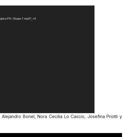
/Topico-FH.-Grupo-7.mp4?_=4
o Alejandro Bonel, Nora Cecilia Lo Cascio, Josefina Priotti y