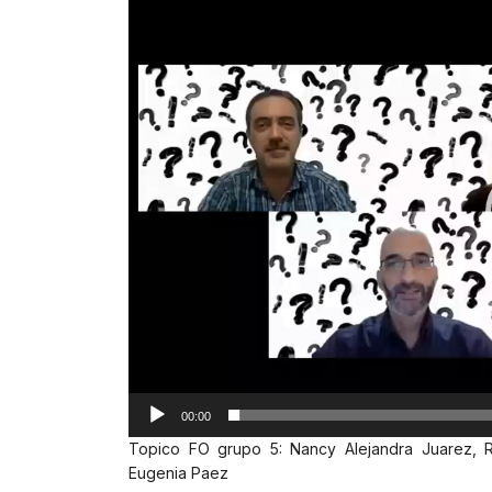
de
vídeo
00:00
Topico FO grupo 5: Nancy Alejandra Juarez, R
Eugenia Paez