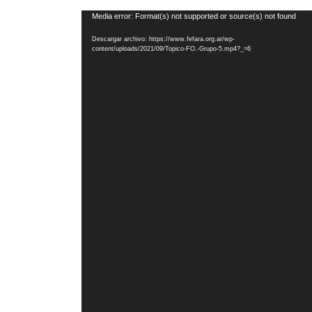
Reproductor
Media error: Format(s) not supported or source(s) not found
de
Descargar archivo: https://www.fefara.org.ar/wp-
vídeo
content/uploads/2021/09/Topico-FO.-Grupo-5.mp4?_=6