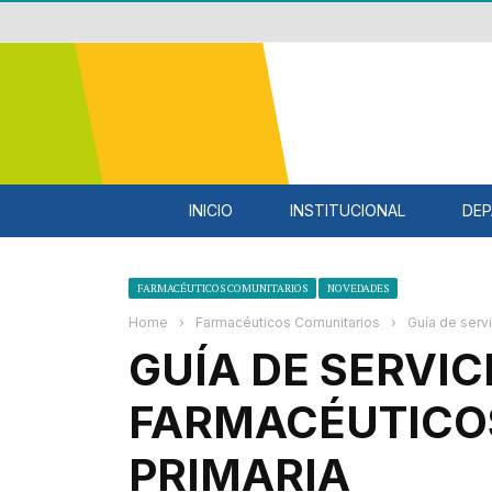
INICIO
INSTITUCIONAL
DEP
FARMACÉUTICOS COMUNITARIOS
NOVEDADES
Home
›
Farmacéuticos Comunitarios
›
Guía de serv
GUÍA DE SERVIC
FARMACÉUTICO
PRIMARIA