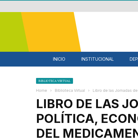
INICIO
INSTITUCIONAL
DEP
BIBLIOTECA VIRTUAL
Home
›
Biblioteca Virtual
›
Libro de las Jornadas d
LIBRO DE LAS J
POLÍTICA, ECO
DEL MEDICAME