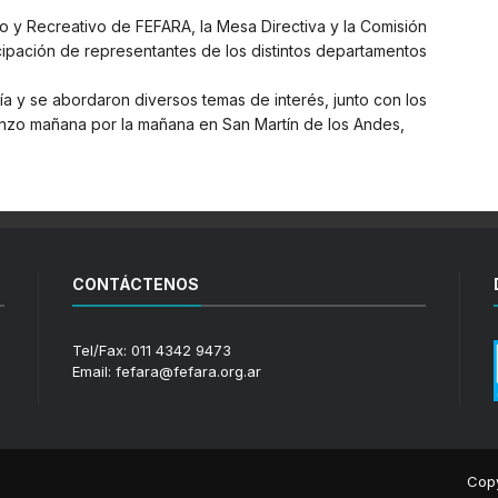
ivo y Recreativo de FEFARA, la Mesa Directiva y la Comisión
icipación de representantes de los distintos departamentos
día y se abordaron diversos temas de interés, junto con los
enzo mañana por la mañana en San Martín de los Andes,
CONTÁCTENOS
Tel/Fax: 011 4342 9473
Email: fefara@fefara.org.ar
Copy