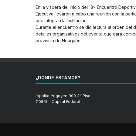
En la víspera del inicio del 18º Encuentro Deport
Ejecutiva llevaron a cabo una reunión con la part
que integran la Institución.
Durante el encuentro se dio lectura al orden del 
detalles organizativos del evento que dará comi
provincia de Neuquén.
¿DONDE ESTAMOS?
Hipólito Yrigoyen 900 3º Piso
(1086) – Capital Federal