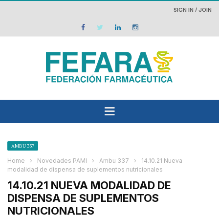
SIGN IN / JOIN
AMBU 337
Home
›
Novedades PAMI
›
Ambu 337
›
14.10.21 Nueva
modalidad de dispensa de suplementos nutricionales
14.10.21 NUEVA MODALIDAD DE
DISPENSA DE SUPLEMENTOS
NUTRICIONALES