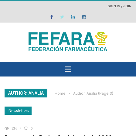
SIGN IN / JOIN
AUTHOR: ANALIA
Home
›
Author: Analia
(Page 3)
Newsletters
134
0