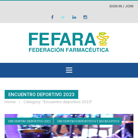
SIGN IN / JOIN
ENCUENTRO DEPORTIVO 2023
Home
›
Category: "Encuentro deportivo 2023"
ENCUENTRO DEPORTIVO 2023
ENCUENTROS DEPORTIVOS Y RECREATIVOS