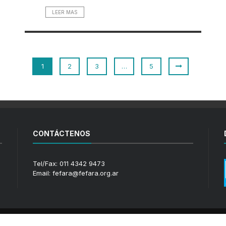
LEER MAS
1
2
3
…
5
CONTÁCTENOS
Tel/Fax: 011 4342 9473
Email: fefara@fefara.org.ar
Copy