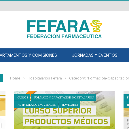
ARTAMENTOS Y COMISIONES
JORNADAS Y EVENTOS
Home
›
Hospitalarios Fefara
›
Category: "Formación-Capacitación
CURSOS
FORMACIÓN-CAPACITACIÓN-HOSPITALARIOS
F
HOSPITALARIOS NOVEDADES
NOVEDADES
H