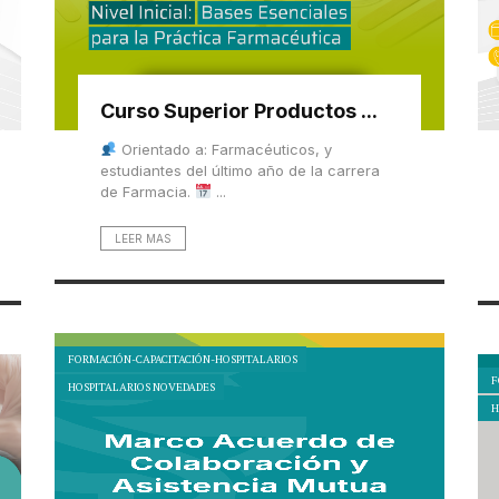
Curso Superior Productos ...
Orientado a: Farmacéuticos, y
estudiantes del último año de la carrera
de Farmacia.
...
LEER MAS
FORMACIÓN-CAPACITACIÓN-HOSPITALARIOS
F
HOSPITALARIOS NOVEDADES
H