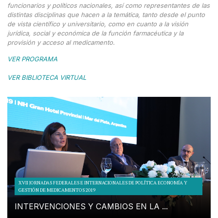
funcionarios y políticos nacionales, así como representantes de las
distintas disciplinas que hacen a la temática, tanto desde el punto
de vista científico y universitario, como en cuanto a la visión
jurídica, social y económica de la función farmacéutica y la
provisión y acceso al medicamento.
VER PROGRAMA
VER BIBLIOTECA VIRTUAL
XVII JORNADAS FEDERALES E INTERNACIONALES DE POLÍTICA ECONOMÍA Y
GESTIÓN DE MEDICAMENTOS 2019
INTERVENCIONES Y CAMBIOS EN LA ...