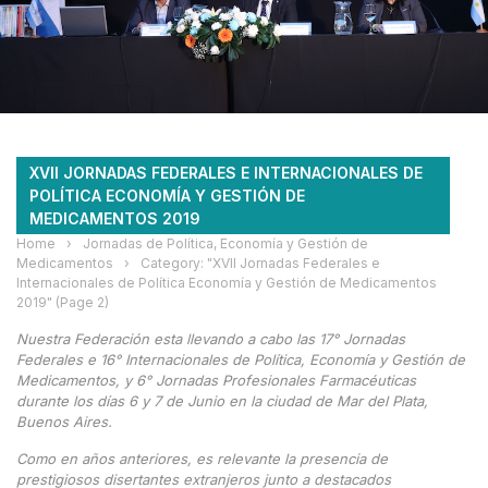
XVII JORNADAS FEDERALES E INTERNACIONALES DE
POLÍTICA ECONOMÍA Y GESTIÓN DE
MEDICAMENTOS 2019
Home
›
Jornadas de Política, Economía y Gestión de
Medicamentos
›
Category: "XVII Jornadas Federales e
Internacionales de Política Economía y Gestión de Medicamentos
2019"
(Page 2)
Nuestra Federación esta llevando a cabo las 17° Jornadas
Federales e 16° Internacionales de Política, Economía y Gestión de
Medicamentos, y 6° Jornadas Profesionales Farmacéuticas
durante los días 6 y 7 de Junio en la ciudad de Mar del Plata,
Buenos Aires.
Como en años anteriores, es relevante la presencia de
prestigiosos disertantes extranjeros junto a destacados