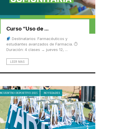
Curso “Uso de ...
Destinatarios: Farmacéuticos y
estudiantes avanzados de Farmacia. ⏱
Duración: 4 clases → jueves 12, ...
LEER MAS
NCUENTRO DEPORTIVO 2025
NOVEDADES