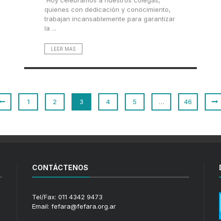
Hoy celebramos a nuestros colegas,
quienes con dedicación y conocimiento,
trabajan incansablemente para garantizar
la ...
LEER MAS
1
2
3
4
5
…
46
CONTÁCTENOS
Tel/Fax: 011 4342 9473
Email: fefara@fefara.org.ar