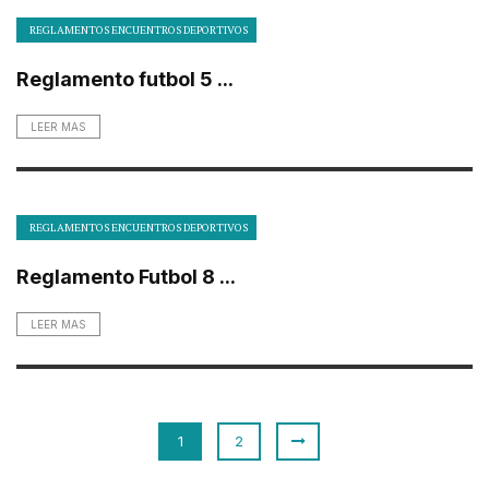
REGLAMENTOS ENCUENTROS DEPORTIVOS
Reglamento futbol 5 ...
LEER MAS
REGLAMENTOS ENCUENTROS DEPORTIVOS
Reglamento Futbol 8 ...
LEER MAS
1
2