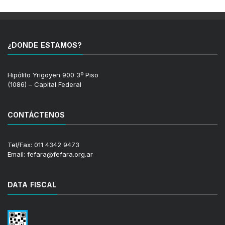
¿DONDE ESTAMOS?
Hipólito Yrigoyen 900 3º Piso
(1086) – Capital Federal
CONTÁCTENOS
Tel/Fax: 011 4342 9473
Email: fefara@fefara.org.ar
DATA FISCAL