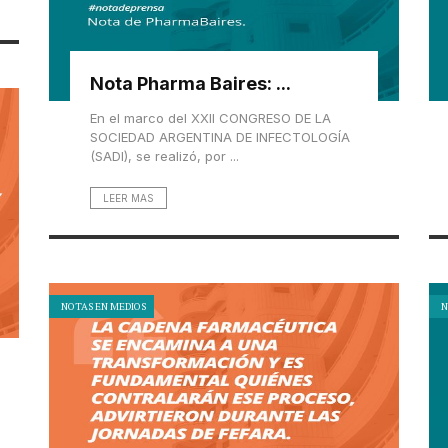
Nota Pharma Baires: ...
En el marco del XXII CONGRESO DE LA
SOCIEDAD ARGENTINA DE INFECTOLOGÍA
(SADI), se realizó, por ...
LEER MAS
NOTAS EN MEDIOS
N