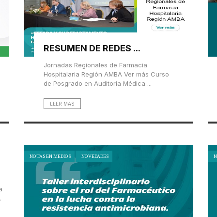
RESUMEN DE REDES ...
Jornadas Regionales de Farmacia
Hospitalaria Región AMBA Ver más Curso
de Posgrado en Auditoría Médica ...
LEER MAS
NOTAS EN MEDIOS
NOVEDADES
N
a
.